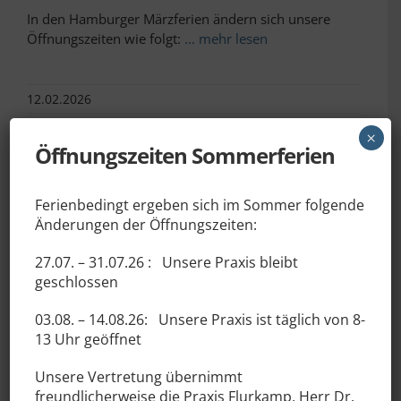
In den Hamburger Märzferien ändern sich unsere
Öffnungszeiten wie folgt:
... mehr lesen
12.02.2026
×
Öffnungszeiten Sommerferien
Umbauarbeiten
Ferienbedingt ergeben sich im Sommer folgende
Änderungen der Öffnungszeiten:
Aufgrund von Umbaumaßnahmen in unseren
27.07. – 31.07.26 :
Unsere Praxis bleibt
Praxisräumen bleibt am Freitag, den
... mehr lesen
geschlossen
03.08. – 14.08.26:
Unsere Praxis ist täglich von
8-
18.01.2026
13 Uhr geöffnet
Unsere
Vertretung
übernimmt
freundlicherweise die
Praxis Flurkamp, Herr Dr.