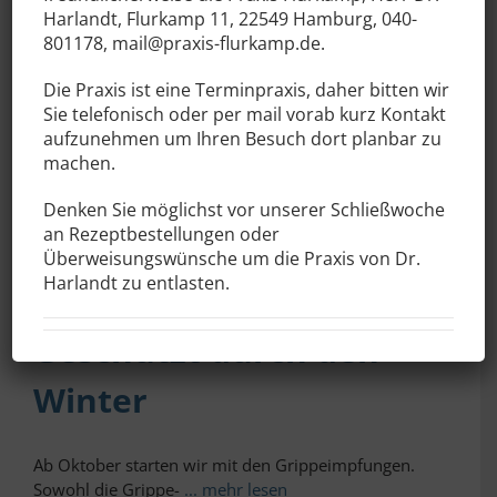
Weihnachtszeit und
Harlandt
, Flurkamp 11, 22549 Hamburg, 040-
801178, mail@praxis-flurkamp.de.
Jahresende
Die Praxis ist eine Terminpraxis, daher bitten wir
Sie telefonisch oder per mail vorab kurz Kontakt
Zwischen Weihnachten und Neujahr sind wir für
aufzunehmen um Ihren Besuch dort planbar zu
akute, nicht aufschiebbare
... mehr lesen
machen.
Denken Sie möglichst vor unserer Schließwoche
an Rezeptbestellungen oder
25.11.2025
Überweisungswünsche um die Praxis von Dr.
Harlandt zu entlasten.
Geschützt durch den
Winter
Ab Oktober starten wir mit den Grippeimpfungen.
Sowohl die Grippe-
... mehr lesen