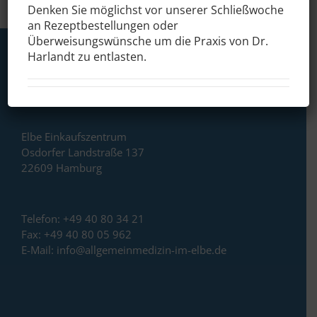
Denken Sie möglichst vor unserer Schließwoche
an Rezeptbestellungen oder
Überweisungswünsche um die Praxis von Dr.
Harlandt zu entlasten.
Elbe Einkaufszentrum
Osdorfer Landstraße 137
22609 Hamburg
Telefon:
+49 40 80 34 21
Fax:
+49 40 80 05 962
E-Mail:
info@allgemeinmedizin-im-elbe.de