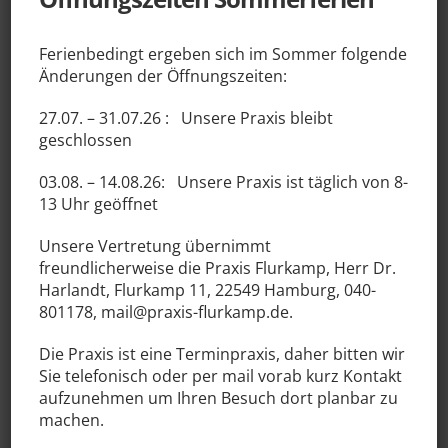
Di 30.12. 8-13 Uhr
Ferienbedingt ergeben sich im Sommer folgende
Änderungen der Öffnungszeiten:
Fr 02.01. Praxis geschlossen
27.07. – 31.07.26 :
Unsere Praxis bleibt
Ab dem 05.01.2026 starten wir mit Ihnen zu den
geschlossen
regulären Öffnungszeiten ins neue Jahr.
03.08. – 14.08.26:
Unsere Praxis ist täglich von
8-
Besinnliche Feiertage mit Zeit zum
13 Uhr geöffnet
Zusammenkommen, Genießen und Kraft tanken, das
wünschen wir Ihnen. Mögen Sie gestärkt und
Unsere
Vertretung
übernimmt
zuversichtlich in das neue Jahr starten.
freundlicherweise die
Praxis Flurkamp, Herr Dr.
Harlandt
, Flurkamp 11, 22549 Hamburg, 040-
Danke für Ihr Vertrauen.
Herzlich, Ihr Praxisteam im
801178, mail@praxis-flurkamp.de.
Elbe
Die Praxis ist eine Terminpraxis, daher bitten wir
25.11.2025
Sie telefonisch oder per mail vorab kurz Kontakt
aufzunehmen um Ihren Besuch dort planbar zu
machen.