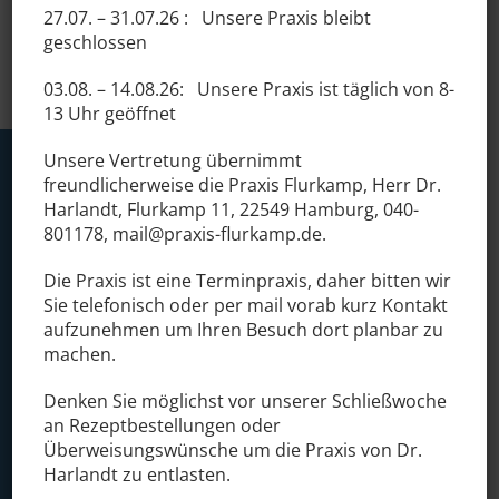
27.07. – 31.07.26 :
Unsere Praxis bleibt
geschlossen
03.08. – 14.08.26:
Unsere Praxis ist täglich von
8-
13 Uhr geöffnet
Unsere
Vertretung
übernimmt
freundlicherweise die
Praxis Flurkamp, Herr Dr.
Harlandt
, Flurkamp 11, 22549 Hamburg, 040-
801178, mail@praxis-flurkamp.de.
Die Praxis ist eine Terminpraxis, daher bitten wir
Sie telefonisch oder per mail vorab kurz Kontakt
Elbe Einkaufszentrum
aufzunehmen um Ihren Besuch dort planbar zu
Osdorfer Landstraße 137
machen.
22609 Hamburg
Denken Sie möglichst vor unserer Schließwoche
an Rezeptbestellungen oder
Überweisungswünsche um die Praxis von Dr.
Telefon:
+49 40 80 34 21
Harlandt zu entlasten.
Fax:
+49 40 80 05 962
E-Mail:
info@allgemeinmedizin-im-elbe.de