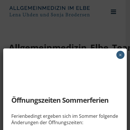
Zum
Inhalt
springen
Allgemeinmedizin_Elbe_Te
×
Öffnungszeiten Sommerferien
29.06.2023
Ferienbedingt ergeben sich im Sommer folgende
Änderungen der Öffnungszeiten: